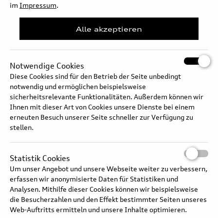
im
Impressum
.
Alle akzeptieren
Notwendige Cookies
Diese Cookies sind für den Betrieb der Seite unbedingt
notwendig und ermöglichen beispielsweise
sicherheitsrelevante Funktionalitäten. Außerdem können wir
Ihnen mit dieser Art von Cookies unsere Dienste bei einem
Elektrik / Elektronik
erneuten Besuch unserer Seite schneller zur Verfügung zu
stellen.
Der Bereich Elektrik/Elektronik deckt ein weites Feld ab. Er
umfasst die elektrischen Bedienelmente ebenso wie die Assistenz-
Statistik Cookies
und Sicherheitssysteme, die Multimediasysteme und die
Um unser Angebot und unsere Webseite weiter zu verbessern,
Lichttechnologie. Auf all diesen Gebieten führt Audi den
erfassen wir anonymisierte Daten für Statistiken und
Wettbewerb mit innovativen Lösungen an.
Analysen. Mithilfe dieser Cookies können wir beispielsweise
die Besucherzahlen und den Effekt bestimmter Seiten unseres
Web-Auftritts ermitteln und unsere Inhalte optimieren.
Audi SQ9 –