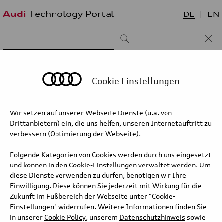
Audi
Technology Portal
DE
EN
Suchergebnis:
Sortieren nach:
neueste zuerst
älteste zuerst
Cookie Einstellungen
Wir setzen auf unserer Webseite Dienste (u.a. von
Kategorie/Unterkategorie
Drittanbietern) ein, die uns helfen, unseren Internetauftritt zu
verbessern (Optimierung der Webseite).
Folgende Kategorien von Cookies werden durch uns eingesetzt
und können in den Cookie-Einstellungen verwaltet werden. Um
diese Dienste verwenden zu dürfen, benötigen wir Ihre
Einwilligung. Diese können Sie jederzeit mit Wirkung für die
Zukunft im Fußbereich der Webseite unter "Cookie-
Einstellungen" widerrufen. Weitere Informationen finden Sie
in unserer
Cookie Policy
, unserem
Datenschutzhinweis
sowie