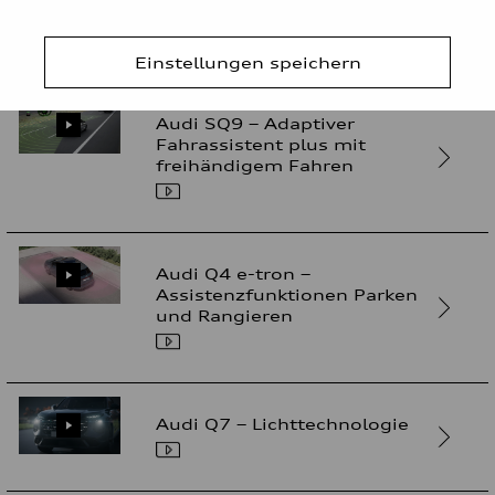
Lichttechnologien
Einstellungen speichern
Audi SQ9 – Adaptiver
Fahrassistent plus mit
freihändigem Fahren
Audi Q4 e-tron –
Assistenzfunktionen Parken
und Rangieren
Audi Q7 – Lichttechnologie