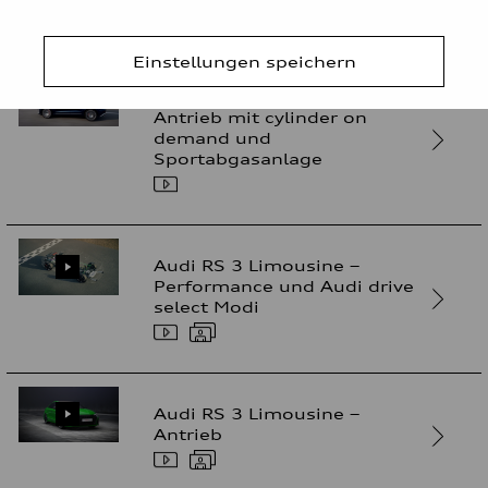
Einstellungen speichern
Audi SQ8 – 8-Zylinder-TFSI-
Antrieb mit cylinder on
demand und
Sportabgasanlage
Audi RS 3 Limousine –
Performance und Audi drive
select Modi
Audi RS 3 Limousine –
Antrieb