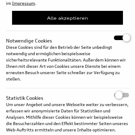
im
Impressum
.
Audi RS Q8 performance –
Alle akzeptieren
Antriebstechnologie und
Fahrdynamik
Notwendige Cookies
Diese Cookies sind für den Betrieb der Seite unbedingt
notwendig und ermöglichen beispielsweise
Audi A5 Avant – 2.0 TDI mit
sicherheitsrelevante Funktionalitäten. Außerdem können wir
MHEV plus Technologie
Ihnen mit dieser Art von Cookies unsere Dienste bei einem
erneuten Besuch unserer Seite schneller zur Verfügung zu
stellen.
Audi S3 Limousine –
Fahrdynamik
Statistik Cookies
Um unser Angebot und unsere Webseite weiter zu verbessern,
erfassen wir anonymisierte Daten für Statistiken und
Analysen. Mithilfe dieser Cookies können wir beispielsweise
die Besucherzahlen und den Effekt bestimmter Seiten unseres
Audi S8 – Cylinder on
Web-Auftritts ermitteln und unsere Inhalte optimieren.
Demand