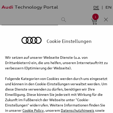
Audi
Technology Portal
DE
EN
1
Suchergebnis:
Sortieren nach:
neueste zuerst
älteste zuerst
Cookie Einstellungen
Wir setzen auf unserer Webseite Dienste (u.a. von
Kategorie/Unterkategorie
Drittanbietern) ein, die uns helfen, unseren Internetauftritt zu
verbessern (Optimierung der Webseite).
Folgende Kategorien von Cookies werden durch uns eingesetzt
und können in den Cookie-Einstellungen verwaltet werden. Um
diese Dienste verwenden zu dürfen, benötigen wir Ihre
Einwilligung. Diese können Sie jederzeit mit Wirkung für die
Audi Q5 SUV – Elektrifizierter
Zukunft im Fußbereich der Webseite unter "Cookie-
3.0 V6 TDI
Einstellungen" widerrufen. Weitere Informationen finden Sie
in unserer
Cookie Policy
, unserem
Datenschutzhinweis
sowie