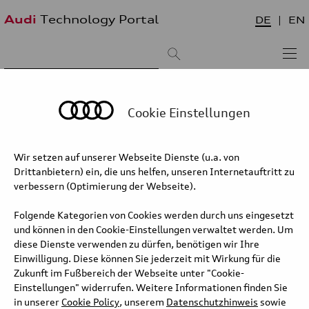
Audi
Technology Portal
DE
EN
Suchergebnis:
Sortieren nach:
neueste zuerst
älteste zuerst
Cookie Einstellungen
Torsionssteifigkeit
Wir setzen auf unserer Webseite Dienste (u.a. von
Drittanbietern) ein, die uns helfen, unseren Internetauftritt zu
Die statische Torsionssteifigkeit – die Verdrehsteifigkeit in
verbessern (Optimierung der Webseite).
Längsrichtung – ist ein entscheidendes Kriterium für die Festigkeit
einer Karosserie, sie steht bei jeder Neukonstruktion von Audi im
Folgende Kategorien von Cookies werden durch uns eingesetzt
Fokus. Beim A8 beispielsweise wuchs sie gegenüber dem
und können in den Cookie-Einstellungen verwaltet werden. Um
Vorgängermodell um etwa 25 Prozent, beim TT Coupé um 50
diese Dienste verwenden zu dürfen, benötigen wir Ihre
Prozent und beim TT Roadster sogar um 100 Prozent.
Einwilligung. Diese können Sie jederzeit mit Wirkung für die
Zukunft im Fußbereich der Webseite unter "Cookie-
Einstellungen" widerrufen. Weitere Informationen finden Sie
Langtext
in unserer
Cookie Policy
, unserem
Datenschutzhinweis
sowie