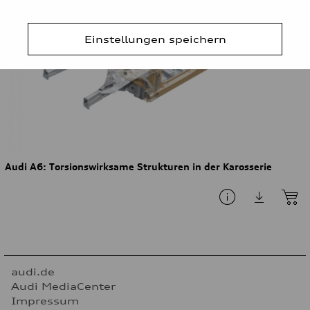
Einstellungen speichern
Audi A6: Torsionswirksame Strukturen in der Karosserie
audi.de
Audi MediaCenter
Impressum