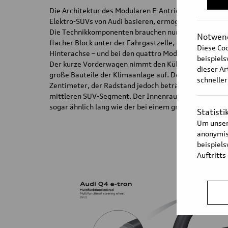
Die Architektur des Modularen E-Antriebsbaukastens
Elektro-SUVs von Audi basieren, ermöglicht jedoch ei
Die Technikkomponenten brauchen nur wenig Platz: Die
Notwend
flacher Block unter der Fahrgastzelle, die Antriebsein
Diese Coo
Hinterachse – und bei den quattro Modellen auch an d
beispiel
Der kurze Vorderwagen nimmt den Kühler, den elektr
dieser Ar
große Bauteile der Klimaanlage auf. Der vordere Über
schneller
Zentimeter, der Radstand jedoch beträgt großzügige 
mittleren SUV-Segment. Der Innenraum, der sich dara
sogar ähnlich lang wie der bei einem großen Oberklas
Statisti
Um unser
anonymisi
beispiel
Auftritts