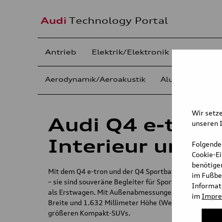
Audi
Technology Portal
Antrieb
Elektrik/Elektronik
Fahrwer
Aerodynamik/Aeroakustik
Aluminiumkaros
Wir setze
Audi Q4 e-tron 
unseren I
Interieur und 
Folgende
Cookie-E
benötigen
Mit dem Q4 e-tron und der Q4 Sportback e-tron präsen
im Fußbe
– sie sind souveräne Begleiter für Sport und Freizeit u
Informati
als Erstwagen. Mit Außenabmessungen von 4.588 Mill
im
Impr
Breite und 1.632 Millimeter Höhe (Werte für Q4 e-tro
größeren Kompakt-SUVs.