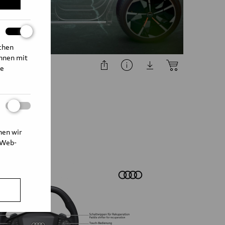
ichen
Ihnen mit
ckage
te
nen wir
 Web-