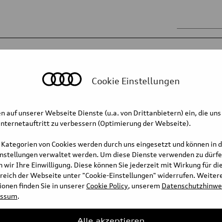
k
Karosserie
Mobilität der Zukunft
serien
Stahlkarosserien
Cookie Einstellungen
Steifigkeit/Crashsicherhei
n auf unserer Webseite Dienste (u.a. von Drittanbietern) ein, die uns
–
nternetauftritt zu verbessern (Optimierung der Webseite).
Package
 Kategorien von Cookies werden durch uns eingesetzt und können in 
instellungen verwaltet werden. Um diese Dienste verwenden zu dürfe
 wir Ihre Einwilligung. Diese können Sie jederzeit mit Wirkung für di
tiert Audi zwei echte Allrounder
reich der Webseite unter "Cookie-Einstellungen" widerrufen. Weiter
nd eignen sich in jeder Hinsicht
onen finden Sie in unserer
Cookie Policy
, unserem
Datenschutzhinwe
imeter Länge, 1.865 Millimeter
essum
.
n) gehören sie ins Segment der
Alle akzeptieren