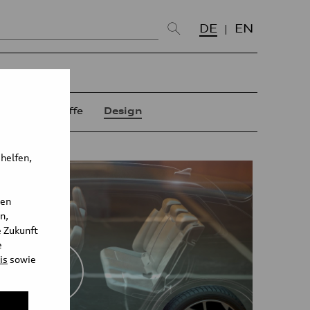
DE
EN
t
Werkstoffe
Design
 helfen,
den
n,
e Zukunft
e
is
sowie