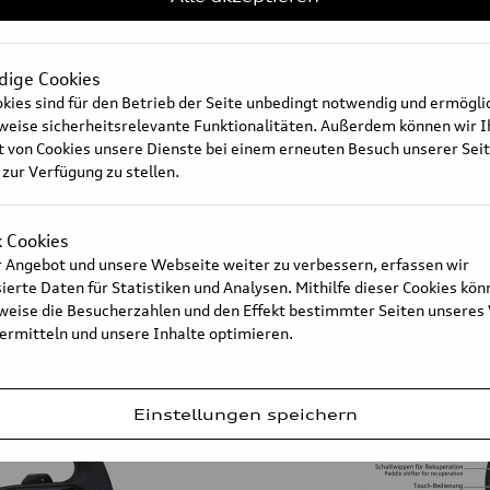
 (MEB), auf dem die kompakten
ne völlig neue Raumaufteilung.
 Hochvoltbatterie liegt als
ige Cookies
heit ist kompakt an der
kies sind für den Betrieb der Seite unbedingt notwendig und ermögl
er Vorderachse – untergebracht.
sweise sicherheitsrelevante Funktionalitäten. Außerdem können wir 
ischen Bremskraftverstärker und
Audi Q4 e-tron – Interieur&Pa
t von Cookies unsere Dienste bei einem erneuten Besuch unserer Sei
hang misst lediglich 86
 zur Verfügung zu stellen.
2,76 Meter – noch mehr als im
us ergibt, ist mit 1,83 Metern
se-SUV.
k Cookies
 Angebot und unsere Webseite weiter zu verbessern, erfassen wir
erte Daten für Statistiken und Analysen. Mithilfe dieser Cookies kön
Langtext
sweise die Besucherzahlen und den Effekt bestimmter Seiten unseres
 ermitteln und unsere Inhalte optimieren.
Einstellungen speichern