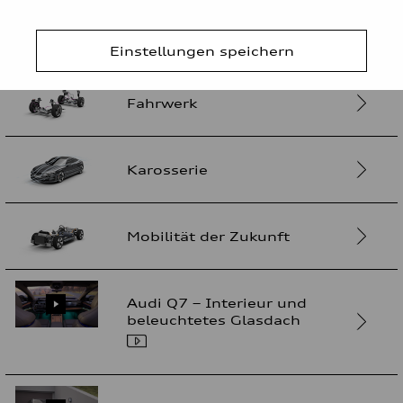
Elektrik/Elektronik
Einstellungen speichern
Fahrwerk
Karosserie
Mobilität der Zukunft
Audi Q7 – Interieur und
beleuchtetes Glasdach