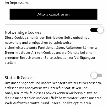
im
Impressum
.
Alle akzeptieren
Audi Q9 Prototype – Interieur und
Notwendige Cookies
beleuchtetes Glasdach
Diese Cookies sind für den Betrieb der Seite unbedingt
notwendig und ermöglichen beispielsweise
Zum Artikel
sicherheitsrelevante Funktionalitäten. Außerdem können wir
Ihnen mit dieser Art von Cookies unsere Dienste bei einem
erneuten Besuch unserer Seite schneller zur Verfügung zu
stellen.
Audi Q7 SUV TDI quattro 180 kW: Kraftstoffverbrauch kombiniert in l/100 km: 7,8–7,1; CO₂-
Emissionen kombiniert in g/km: 205–186; CO₂-Klasse: G
Audi Q7 SUV TDI quattro 180 kW: Kraftstoffverbrauch kombiniert in l/100 km: 7,8–7,1; CO₂-
Emissionen kombiniert in g/km: 205–186; CO₂-Klasse: G
Statistik Cookies
Audi Q4 SUV e-tron quattro: Stromverbrauch (kombiniert): 19,1–16,1 kWh/100 km; CO₂-
Emissionen (kombiniert): 0 g/km; CO₂-Klasse: A
Um unser Angebot und unsere Webseite weiter zu verbessern,
Audi RS 3 Sportback competition limited: Kraftstoffverbrauch kombiniert in l/100 km: 9,6–9,3;
erfassen wir anonymisierte Daten für Statistiken und
CO₂-Emissionen kombiniert in g/km: 217–211; CO₂-Klasse: G
Analysen. Mithilfe dieser Cookies können wir beispielsweise
die Besucherzahlen und den Effekt bestimmter Seiten unseres
Antrieb
Web-Auftritts ermitteln und unsere Inhalte optimieren.