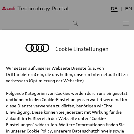
Audi
Technology Portal
DE
EN
Suchergebnis:
Sortieren nach:
neueste zuerst
älteste zuerst
Cookie Einstellungen
Audi Q8 concept
Wir setzen auf unserer Webseite Dienste (u.a. von
Drittanbietern) ein, die uns helfen, unseren Internetauftritt zu
Der Audi Q8 concept steht für maximales Prestige. Er vereint SUV-
verbessern (Optimierung der Webseite).
typisches Raumangebot mit der emotionalen Linienführung eines
Coupés. Den Antrieb übernimmt ein starker und zugleich
Folgende Kategorien von Cookies werden durch uns eingesetzt
hocheffizienter Plug-in-Hybrid mit 330 kW Systemleistung und
und können in den Cookie-Einstellungen verwaltet werden. Um
700 Nm Drehmoment. Das Concept-Car ist die Basis für ein
diese Dienste verwenden zu dürfen, benötigen wir Ihre
Serienmodell, das Audi im Jahr 2018 auf den Markt bringt.
Einwilligung. Diese können Sie jederzeit mit Wirkung für die
Zukunft im Fußbereich der Webseite unter "Cookie-
Mit 5,02 Meter Länge sorgt der Audi Q8 concept für einen
Einstellungen" widerrufen. Weitere Informationen finden Sie
eindrucksvollen Auftritt in der Oberklasse. Dank eines Radstandes
in unserer
Cookie Policy
, unserem
Datenschutzhinweis
sowie