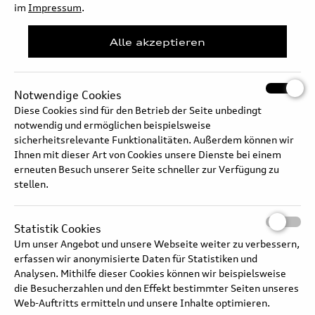
von drei Metern bietet das Showcar viel Platz für Passagiere und
im
Impressum
.
Gepäck. Trotz der Coupé-typisch abfallenden Dachlinie genießen
auch die Fondpassagiere reichlich Kopf- und Schulterfreiheit. Im
Alle akzeptieren
Cockpit setzt das neue Bedienkonzept auf große Touchscreens,
komplettiert durch eine Ausbaustufe des Audi virtual cockpit und
ein kontakt-analoges Head-up-Display. Letzteres nutzt intelligente
Augmented Reality-Technologie, bei der die reale und die virtuelle
Notwendige Cookies
Welt miteinander verschmelzen.
Diese Cookies sind für den Betrieb der Seite unbedingt
notwendig und ermöglichen beispielsweise
sicherheitsrelevante Funktionalitäten. Außerdem können wir
Langtext
Ihnen mit dieser Art von Cookies unsere Dienste bei einem
erneuten Besuch unserer Seite schneller zur Verfügung zu
stellen.
Statistik Cookies
Um unser Angebot und unsere Webseite weiter zu verbessern,
erfassen wir anonymisierte Daten für Statistiken und
Analysen. Mithilfe dieser Cookies können wir beispielsweise
die Besucherzahlen und den Effekt bestimmter Seiten unseres
Web-Auftritts ermitteln und unsere Inhalte optimieren.