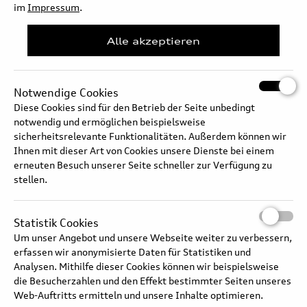
absolviert der A8 unerschütterlich gelassen. Der Fahrer spürt am
im
Impressum
.
Lenkrad stets ein intensives, fein differenziertes Feedback von der
Straße.
Alle akzeptieren
Langtext
Notwendige Cookies
Diese Cookies sind für den Betrieb der Seite unbedingt
notwendig und ermöglichen beispielsweise
sicherheitsrelevante Funktionalitäten. Außerdem können wir
Ihnen mit dieser Art von Cookies unsere Dienste bei einem
erneuten Besuch unserer Seite schneller zur Verfügung zu
stellen.
Statistik Cookies
Um unser Angebot und unsere Webseite weiter zu verbessern,
erfassen wir anonymisierte Daten für Statistiken und
Analysen. Mithilfe dieser Cookies können wir beispielsweise
die Besucherzahlen und den Effekt bestimmter Seiten unseres
Web-Auftritts ermitteln und unsere Inhalte optimieren.
Audi A8 - Dynamik-Allradlenkung