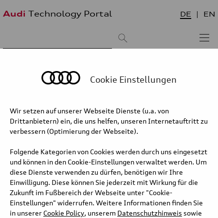
Audi
Technology Portal
DE
EN
Suchergebnis:
Sortieren nach:
neueste zuerst
älteste zuerst
Cookie Einstellungen
Audi A8 – Dynamik-Allradlenkung
Wir setzen auf unserer Webseite Dienste (u.a. von
Drittanbietern) ein, die uns helfen, unseren Internetauftritt zu
Grenzen gesprengt: die Dynamik-Allradlenkung
verbessern (Optimierung der Webseite).
Als zweite Weltneuheit bietet das Fahrwerk des neuen A8 die
Dynamik-Allradlenkung. Auch sie unterliegt der Regelung durch die
Folgende Kategorien von Cookies werden durch uns eingesetzt
Elektronische Fahrwerkplattform (EFP). Das neue Lenksystem
und können in den Cookie-Einstellungen verwaltet werden. Um
entkoppelt den Lenkwinkel von der Fahrstabilität und lotet damit
diese Dienste verwenden zu dürfen, benötigen wir Ihre
die Grenzen des physikalisch Möglichen neu aus. Die
Einwilligung. Diese können Sie jederzeit mit Wirkung für die
Luxuslimousine reduziert bei niedrigen Geschwindigkeiten und
Zukunft im Fußbereich der Webseite unter "Cookie-
engen Kurven den Lenkaufwand erheblich. Dabei wird sie jedoch
Einstellungen" widerrufen. Weitere Informationen finden Sie
nie unruhig. Selbst einen abrupten Spurwechsel bei hohem Tempo
in unserer
Cookie Policy
, unserem
Datenschutzhinweis
sowie