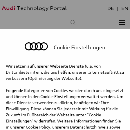
Audi
Technology Portal
DE
EN
Suchergebnis:
Sortieren nach:
neueste zuerst
älteste zuerst
Cookie Einstellungen
Audi RS 3 competition limited –
Wir setzen auf unserer Webseite Dienste (u.a. von
Fahrwerk
Drittanbietern) ein, die uns helfen, unseren Internetauftritt zu
verbessern (Optimierung der Webseite).
Fahrdynamisch zeigt der RS 3 competition limited seine
ausgeprägte Sportlichkeit mit einem Gewindefahrwerk inklusive
Folgende Kategorien von Cookies werden durch uns eingesetzt
steiferem Hinterachsstabilisator, optisch mit zusätzlichen Carbon-
und können in den Cookie-Einstellungen verwaltet werden. Um
Elementen im Exterieur.
diese Dienste verwenden zu dürfen, benötigen wir Ihre
Einwilligung. Diese können Sie jederzeit mit Wirkung für die
Zukunft im Fußbereich der Webseite unter "Cookie-
Langtext
Einstellungen" widerrufen. Weitere Informationen finden Sie
in unserer
Cookie Policy
, unserem
Datenschutzhinweis
sowie