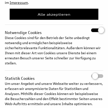
im
Impressum
.
Alle akzeptieren
Notwendige Cookies
Diese Cookies sind für den Betrieb der Seite unbedingt
notwendig und ermöglichen beispielsweise
sicherheitsrelevante Funktionalitäten. Außerdem können wir
Ihnen mit dieser Art von Cookies unsere Dienste bei einem
erneuten Besuch unserer Seite schneller zur Verfügung zu
stellen.
Audi RS 3 competition limited – Fahrwerk
Statistik Cookies
Audi RS 3 Sportback competition limited: Kraftstoffverbrauch kombiniert in l/100 km: 9,6–
9,3; CO₂-Emissionen kombiniert in g/km: 217–211; CO₂-Klasse: G
Um unser Angebot und unsere Webseite weiter zu verbessern,
erfassen wir anonymisierte Daten für Statistiken und
Analysen. Mithilfe dieser Cookies können wir beispielsweise
die Besucherzahlen und den Effekt bestimmter Seiten unseres
Web-Auftritts ermitteln und unsere Inhalte optimieren.
audi.de