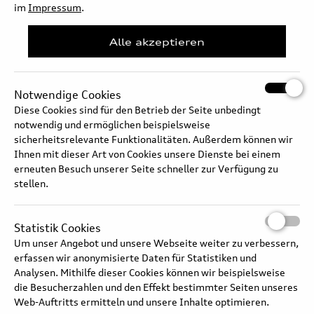
zugleich fester. Flowforming-Räder sind je nach Dimension um
im
Impressum
.
einige 100 Gramm leichter als konventionelle Räder.
Alle akzeptieren
Langtext
Notwendige Cookies
Diese Cookies sind für den Betrieb der Seite unbedingt
notwendig und ermöglichen beispielsweise
sicherheitsrelevante Funktionalitäten. Außerdem können wir
Ihnen mit dieser Art von Cookies unsere Dienste bei einem
erneuten Besuch unserer Seite schneller zur Verfügung zu
stellen.
Statistik Cookies
Um unser Angebot und unsere Webseite weiter zu verbessern,
erfassen wir anonymisierte Daten für Statistiken und
Analysen. Mithilfe dieser Cookies können wir beispielsweise
die Besucherzahlen und den Effekt bestimmter Seiten unseres
Web-Auftritts ermitteln und unsere Inhalte optimieren.