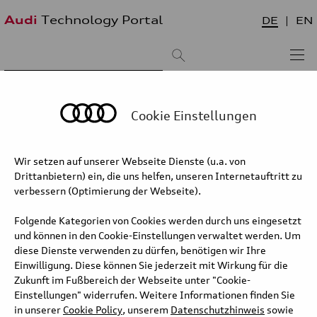
Audi
Technology Portal
DE
EN
Suchergebnis:
Sortieren nach:
neueste zuerst
älteste zuerst
Cookie Einstellungen
Räder
Wir setzen auf unserer Webseite Dienste (u.a. von
Drittanbietern) ein, die uns helfen, unseren Internetauftritt zu
Die Leichtmetallräder von Audi sind elegant, hochwertig und
verbessern (Optimierung der Webseite).
leicht, für ihre Fertigung stehen unterschiedliche Verfahren zur
Verfügung. Eine große Anzahl Designs entstehen in der so
Folgende Kategorien von Cookies werden durch uns eingesetzt
genannten Flowforming-Technik. Hierbei wird das Felgenbett
und können in den Cookie-Einstellungen verwaltet werden. Um
eines Gussrads unter hohem Druck und bei mehr als 300 Grad
diese Dienste verwenden zu dürfen, benötigen wir Ihre
Celsius Temperatur über einem Zylinder ausgewalzt. Die Anlage
Einwilligung. Diese können Sie jederzeit mit Wirkung für die
modelliert den Radrohling in einem einzigen Arbeitsschritt, ähnlich
Zukunft im Fußbereich der Webseite unter "Cookie-
wie eine Töpferscheibe. Dabei verdichtet sie das Material, was
Einstellungen" widerrufen. Weitere Informationen finden Sie
eine dünnere Wandstärke erlaubt – das Rad wird leichter und
in unserer
Cookie Policy
, unserem
Datenschutzhinweis
sowie