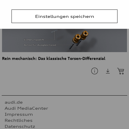
Einstellungen speichern
Rein mechanisch: Das klassische Torsen-Differenzial
audi.de
Audi MediaCenter
Impressum
Rechtliches
Datenschutz