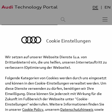
Audi
Technology Portal
DE
EN
Suchergebnis:
Sortieren nach:
neueste zuerst
älteste zuerst
Cookie Einstellungen
Torsen-Differenzial
Wir setzen auf unserer Webseite Dienste (u.a. von
Drittanbietern) ein, die uns helfen, unseren Internetauftritt zu
Mit dem Debüt des Audi 80 quattro im Herbst 1986 führte Audi ein
verbessern (Optimierung der Webseite).
neues Mittendifferenzial ein – ein weiterhin rein mechanisch
arbeitendes, aber höchst leistungsfähiges Bauteil. Seine
Folgende Kategorien von Cookies werden durch uns eingesetzt
Bezeichnung Torsen setzte sich aus den englischen Wörtern
und können in den Cookie-Einstellungen verwaltet werden. Um
torque (Drehmoment) und sensing (fühlend) zusammen. Das
diese Dienste verwenden zu dürfen, benötigen wir Ihre
Torsen-Differenzial hatte sich in der Technikwelt bereits als
Einwilligung. Diese können Sie jederzeit mit Wirkung für die
Hightech-Hinterachsgetriebe bewährt, Audi entwickelte es zum
Zukunft im Fußbereich der Webseite unter "Cookie-
Mittendifferenzial weiter.
Einstellungen" widerrufen. Weitere Informationen finden Sie
in unserer
Cookie Policy
, unserem
Datenschutzhinweis
sowie