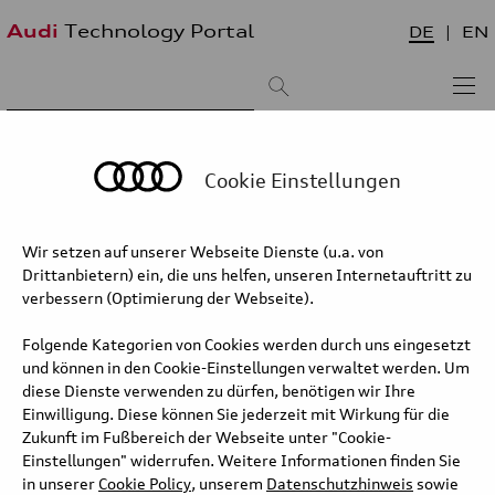
Audi
Technology Portal
DE
EN
Suchergebnis:
Sortieren nach:
neueste zuerst
älteste zuerst
Cookie Einstellungen
Audi Q3 Sportback e-hybrid 200kW –
Wir setzen auf unserer Webseite Dienste (u.a. von
Thermomanagement
Drittanbietern) ein, die uns helfen, unseren Internetauftritt zu
verbessern (Optimierung der Webseite).
Diese technische Animation zeigt den die Funktionsweise des
Thermomanagements im Audi Q3 e-hybrid.
Folgende Kategorien von Cookies werden durch uns eingesetzt
und können in den Cookie-Einstellungen verwaltet werden. Um
diese Dienste verwenden zu dürfen, benötigen wir Ihre
Langtext
Einwilligung. Diese können Sie jederzeit mit Wirkung für die
Zukunft im Fußbereich der Webseite unter "Cookie-
Einstellungen" widerrufen. Weitere Informationen finden Sie
in unserer
Cookie Policy
, unserem
Datenschutzhinweis
sowie