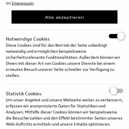
im
Impressum
.
Alle akzeptieren
Notwendige Cookies
Diese Cookies sind für den Betrieb der Seite unbedingt
notwendig und ermöglichen beispielsweise
sicherheitsrelevante Funktionalitäten. Außerdem können wir
Ihnen mit dieser Art von Cookies unsere Dienste bei einem
erneuten Besuch unserer Seite schneller zur Verfügung zu
Audi Q3 Sportback e-hybrid 200kW – Thermomanagement
stellen.
Statistik Cookies
Audi Q3 SUV e-hybrid 200 kW: Kraftstoffverbrauch (gewichtet kombiniert): 2,2–1,7 l/100
km; Stromverbrauch (gewichtet kombiniert): 15,0–13,9 kWh/100 km; CO₂-Emissionen
Um unser Angebot und unsere Webseite weiter zu verbessern,
(gewichtet kombiniert): 49–39 g/km; CO₂-Klasse (gewichtet kombiniert): B;
Kraftstoffverbrauch bei entladener Batterie (kombiniert): 6,6–6,0 l/100 km; CO₂-Klasse bei
erfassen wir anonymisierte Daten für Statistiken und
entladener Batterie: E
Analysen. Mithilfe dieser Cookies können wir beispielsweise
die Besucherzahlen und den Effekt bestimmter Seiten unseres
Web-Auftritts ermitteln und unsere Inhalte optimieren.