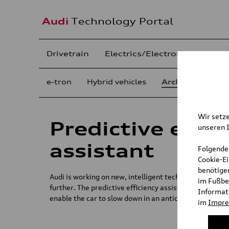
Audi
Technology Portal
Drivetrain
Electrics/Electronics
Chas
e-tron
Hybrid vehicles
Archive
Wir setze
Predictive effic
unseren I
assistant
Folgende
Cookie-E
benötigen
Audi is working on new, intelligent technologies to r
im Fußbe
further. The predictive efficiency assistant uses data
Informati
enable the car to slow down in an anticipatory manner
im
Impr