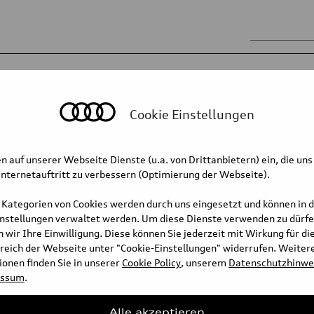
sis
Body
Mobility for the future
Cookie Einstellungen
n auf unserer Webseite Dienste (u.a. von Drittanbietern) ein, die uns
iency
nternetauftritt zu verbessern (Optimierung der Webseite).
 Kategorien von Cookies werden durch uns eingesetzt und können in 
instellungen verwaltet werden. Um diese Dienste verwenden zu dürfe
 wir Ihre Einwilligung. Diese können Sie jederzeit mit Wirkung für di
educe fuel consumption even
reich der Webseite unter "Cookie-Einstellungen" widerrufen. Weiter
 from the navigation system to
onen finden Sie in unserer
Cookie Policy
, unserem
Datenschutzhinwe
.
essum
.
Full text
Alle akzeptieren