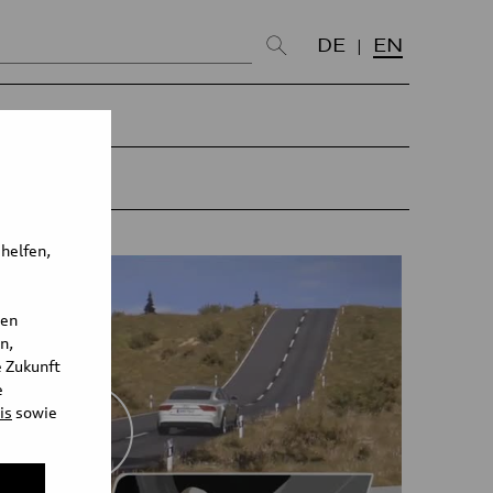
DE
EN
 helfen,
den
n,
e Zukunft
e
is
sowie