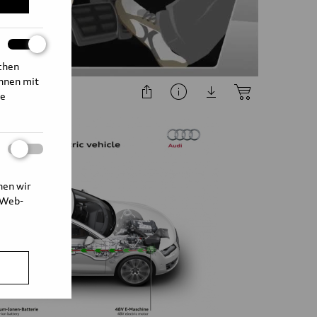
ichen
Ihnen mit
te
nen wir
 Web-