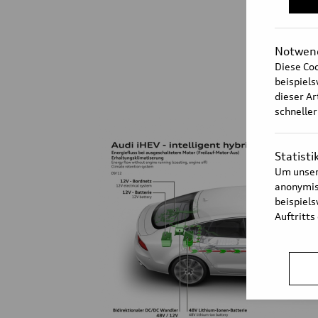
Notwend
Diese Coo
beispiel
dieser Ar
schneller
Statisti
Um unser
anonymisi
beispiel
Auftritts