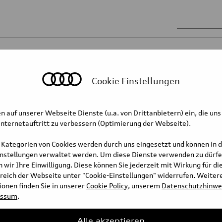
ssis
Body
Mobility for the future
ing technology
Multimedia
Cookie Einstellungen
Safety Systems
n auf unserer Webseite Dienste (u.a. von Drittanbietern) ein, die uns
nternetauftritt zu verbessern (Optimierung der Webseite).
 Kategorien von Cookies werden durch uns eingesetzt und können in 
 negative impact on the
instellungen verwaltet werden. Um diese Dienste verwenden zu dürfe
 is developing concepts for the
 wir Ihre Einwilligung. Diese können Sie jederzeit mit Wirkung für di
he travolution project, the
reich der Webseite unter "Cookie-Einstellungen" widerrufen. Weiter
 can communicate with traffic
onen finden Sie in unserer
Cookie Policy
, unserem
Datenschutzhinwe
ly emissions.
essum
.
Full text
Alle akzeptieren