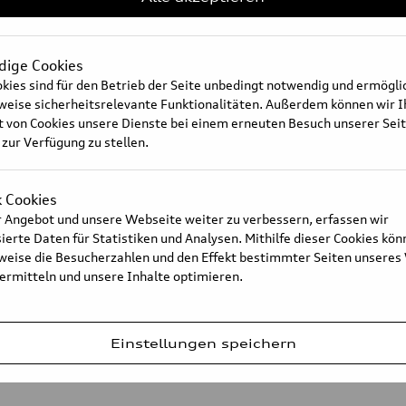
ige Cookies
kies sind für den Betrieb der Seite unbedingt notwendig und ermögl
sweise sicherheitsrelevante Funktionalitäten. Außerdem können wir 
For better traffic flow: commu
t von Cookies unsere Dienste bei einem erneuten Besuch unserer Sei
 zur Verfügung zu stellen.
k Cookies
 Angebot und unsere Webseite weiter zu verbessern, erfassen wir
erte Daten für Statistiken und Analysen. Mithilfe dieser Cookies kön
sweise die Besucherzahlen und den Effekt bestimmter Seiten unseres
Legal
Privacy
Cookie settings
Illustratio
 ermitteln und unsere Inhalte optimieren.
Einstellungen speichern