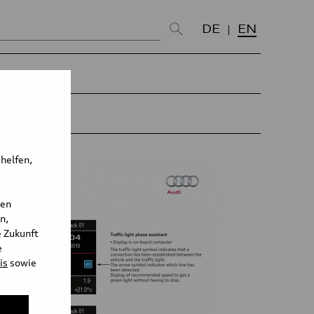
DE
EN
 helfen,
den
n,
e Zukunft
e
is
sowie