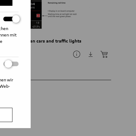
ichen
Ihnen mit
nication between cars and traffic lights
te
nen wir
 Web-
ns