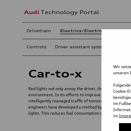
Audi
Technology Portal
Drivetrain
Electrics/Electronics
Cha
Controls
Driver assistant systems
Light
Wir setze
Car-to-x
unseren I
Folgende
Red lights not only annoy the driver, they also have a
Cookie-E
environment. In its efforts to improve efficiency, Audi
benötigen
intelligently managed traffic of tomorrow. As part of t
im Fußbe
engineers have developed a method by which the cars
Informati
lights. This reduces fuel consumption and consequent
im
Impr