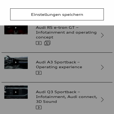
and massage function
Einstellungen speichern
Audi RS e-tron GT –
Infotainment and operating
concept
Audi A3 Sportback –
Operating experience
Audi Q3 Sportback –
Infotainment, Audi connect,
3D Sound