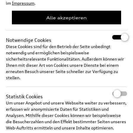
im
Impressum
.
Audi Q6 Sportback e-tron –
Alle akzeptieren
Operation, infotainment
Augmented Reality Head-up-
Display
Notwendige Cookies
Diese Cookies sind für den Betrieb der Seite unbedingt
notwendig und ermöglichen beispielsweise
sicherheitsrelevante Funktionalitäten. Außerdem können wir
Audi Q6 e-tron – New display
Ihnen mit dieser Art von Cookies unsere Dienste bei einem
operating concept
erneuten Besuch unserer Seite schneller zur Verfügung zu
stellen.
Audi A8 Interior – Air quality
Statistik Cookies
package
Um unser Angebot und unsere Webseite weiter zu verbessern,
erfassen wir anonymisierte Daten für Statistiken und
Analysen. Mithilfe dieser Cookies können wir beispielsweise
die Besucherzahlen und den Effekt bestimmter Seiten unseres
Web-Auftritts ermitteln und unsere Inhalte optimieren.
Audi A8 L – Relaxation seat