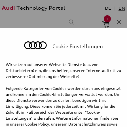
Audi
Technology Portal
DE
EN
1
Suchergebnis:
Sortieren nach:
neueste zuerst
älteste zuerst
Cookie Einstellungen
Wir setzen auf unserer Webseite Dienste (u.a. von
Kategorie/Unterkategorie
Drittanbietern) ein, die uns helfen, unseren Internetauftritt zu
verbessern (Optimierung der Webseite).
Folgende Kategorien von Cookies werden durch uns eingesetzt
und können in den Cookie-Einstellungen verwaltet werden. Um
diese Dienste verwenden zu dürfen, benötigen wir Ihre
Einwilligung. Diese können Sie jederzeit mit Wirkung für die
Audi S5 Sedan – Operation
Zukunft im Fußbereich der Webseite unter "Cookie-
and infotainment
Einstellungen" widerrufen. Weitere Informationen finden Sie
in unserer
Cookie Policy
, unserem
Datenschutzhinweis
sowie