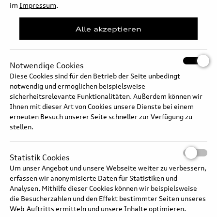
(combined fuel consumption in l/100 km: 9.0–8.5; combined CO2
im
Impressum
.
emissions in g/km: 205–193;
CO2 class: G) and quattro drive. The Audi Q3 is particularly suitable
Alle akzeptieren
for long distances as a diesel
with 110 kW (150 PS) and 360 Nm of torque (combined fuel
consumption in l/100 km: 5.8–5.3;
combined CO2 emissions in g/km: 152–139; CO2 class: E). It rolls
Notwendige Cookies
off the line with front-wheel
Diese Cookies sind für den Betrieb der Seite unbedingt
drive and seven-speed S tronic as standard.
notwendig und ermöglichen beispielsweise
sicherheitsrelevante Funktionalitäten. Außerdem können wir
Ihnen mit dieser Art von Cookies unsere Dienste bei einem
erneuten Besuch unserer Seite schneller zur Verfügung zu
09/2025
stellen.
Statistik Cookies
Um unser Angebot und unsere Webseite weiter zu verbessern,
erfassen wir anonymisierte Daten für Statistiken und
Analysen. Mithilfe dieser Cookies können wir beispielsweise
die Besucherzahlen und den Effekt bestimmter Seiten unseres
Web-Auftritts ermitteln und unsere Inhalte optimieren.