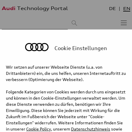
Audi
Technology Portal
DE
EN
Suchergebnis:
Sortieren nach:
neueste zuerst
älteste zuerst
Cookie Einstellungen
Audi Q3 SUV TFSI quattro – quattro
Wir setzen auf unserer Webseite Dienste (u.a. von
drive and torque distribution
Drittanbietern) ein, die uns helfen, unseren Internetauftritt zu
verbessern (Optimierung der Webseite).
Above that option, the 2.0 TFSI delivers 150 kW (204 PS) of power
and 320 Nm of torque
Folgende Kategorien von Cookies werden durch uns eingesetzt
(combined fuel consumption in l/100 km: 8.4–7.8; combined CO2
und können in den Cookie-Einstellungen verwaltet werden. Um
emissions in g/km: 192–176;
diese Dienste verwenden zu dürfen, benötigen wir Ihre
CO2 class: G) a four-cylinder gasoline engine with quattro all-wheel
Einwilligung. Diese können Sie jederzeit mit Wirkung für die
drive. The most powerful of
Zukunft im Fußbereich der Webseite unter "Cookie-
the combustion engines is also a 2.0 TFSI, but now with 195 kW
Einstellungen" widerrufen. Weitere Informationen finden Sie
(265 PS) and 400 Nm of torque
in unserer
Cookie Policy
, unserem
Datenschutzhinweis
sowie