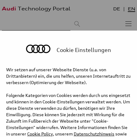
Audi
Technology Portal
DE
EN
Suchergebnis:
Sortieren nach:
neueste zuerst
älteste zuerst
Cookie Einstellungen
Audi Q2 – 2.0 TDI quattro S tronic
Wir setzen auf unserer Webseite Dienste (u.a. von
Drittanbietern) ein, die uns helfen, unseren Internetauftritt zu
The quattro permanent all-wheel drive system ensures optimal
verbessern (Optimierung der Webseite).
traction and handling under any road conditions. It comes
standard with the 2.0 TFSI and the 2.0 TDI with an output of 140
Folgende Kategorien von Cookies werden durch uns eingesetzt
kW (190 hp). It is optionally available for the 2.0 TDI with an
und können in den Cookie-Einstellungen verwaltet werden. Um
output of 110 kW (150 hp).
diese Dienste verwenden zu dürfen, benötigen wir Ihre
Einwilligung. Diese können Sie jederzeit mit Wirkung für die
quattro drive uses an electrohydraulically actuated multi-plate
Zukunft im Fußbereich der Webseite unter "Cookie-
clutch. The clutch is mounted at the end of the prop shaft, in front
Einstellungen" widerrufen. Weitere Informationen finden Sie
of the rear axle differential, which improves the axle load
in unserer
Cookie Policy
, unserem
Datenschutzhinweis
sowie