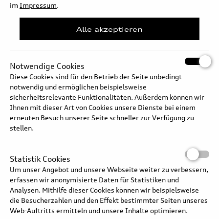
distribution. It contains a package of plates running in an oil bath.
im
Impressum
.
The metal friction rings are arranged behind one another in pairs –
one ring of each pair is rigidly meshed with the clutch drum, which
Alle akzeptieren
rotates with the prop shaft; the other ring is meshed with the
output shaft to the rear axle differential.
Torque is distributed continuously between the axles. The multi-
Notwendige Cookies
plate clutch can direct the torque to the rear axle fully variably in a
Diese Cookies sind für den Betrieb der Seite unbedingt
50:50 ratio within just a few milliseconds. To do this, a piston
notwendig und ermöglichen beispielsweise
presses the plate packages together via controlled action. An
sicherheitsrelevante Funktionalitäten. Außerdem können wir
electrically actuated axial-piston pump develops the required oil
Ihnen mit dieser Art von Cookies unsere Dienste bei einem
pressure, which can reach nearly 40 bar.
erneuten Besuch unserer Seite schneller zur Verfügung zu
stellen.
Full text
Statistik Cookies
Um unser Angebot und unsere Webseite weiter zu verbessern,
erfassen wir anonymisierte Daten für Statistiken und
Analysen. Mithilfe dieser Cookies können wir beispielsweise
die Besucherzahlen und den Effekt bestimmter Seiten unseres
Web-Auftritts ermitteln und unsere Inhalte optimieren.