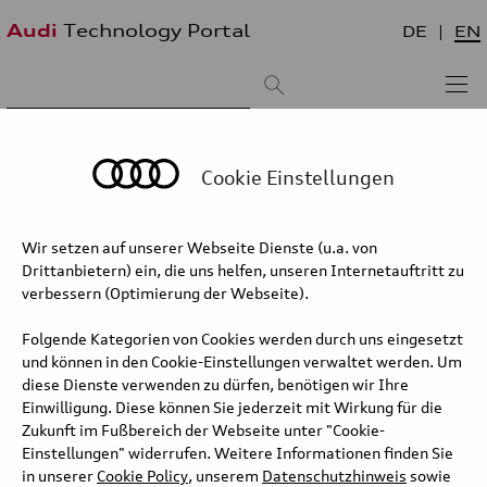
Audi
Technology Portal
DE
EN
Suchergebnis:
Sortieren nach:
neueste zuerst
älteste zuerst
Cookie Einstellungen
Innovative thermal management
Wir setzen auf unserer Webseite Dienste (u.a. von
Drittanbietern) ein, die uns helfen, unseren Internetauftritt zu
The novel thermal management system, an innovation from Audi
verbessern (Optimierung der Webseite).
in many engines, lowers fuel consumption by up to 3 percent.
Rather than being circulated, the coolant remains still during the
Folgende Kategorien von Cookies werden durch uns eingesetzt
warm-up phase so that the engine oil quickly reaches its operating
und können in den Cookie-Einstellungen verwaltet werden. Um
temperature of between 80 and 120 degrees Celsius (between
diese Dienste verwenden zu dürfen, benötigen wir Ihre
176 and 248 degrees Fahrenheit). This significantly shortens the
Einwilligung. Diese können Sie jederzeit mit Wirkung für die
phase of greater frictional resistance due to viscous oil in the
Zukunft im Fußbereich der Webseite unter "Cookie-
crankshaft drive and valve gear.
Einstellungen" widerrufen. Weitere Informationen finden Sie
in unserer
Cookie Policy
, unserem
Datenschutzhinweis
sowie