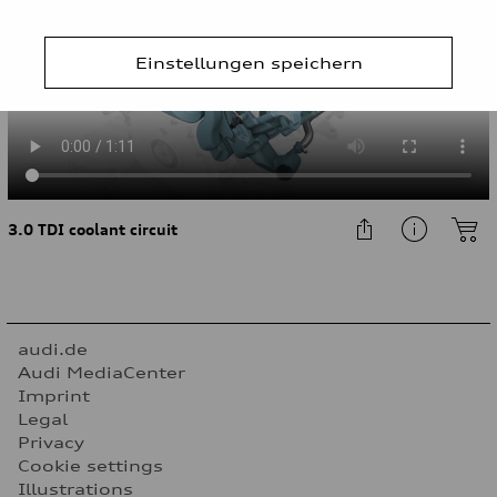
Einstellungen speichern
3.0 TDI coolant circuit
audi.de
Audi MediaCenter
Imprint
Legal
Privacy
Cookie settings
Illustrations