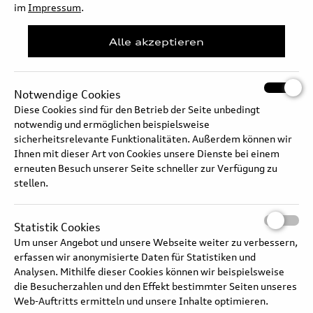
lowers consumption and increases range. With the e-tron range’s
im
Impressum
.
S model, Audi used a three-motor concept for the first time in
large-scale production.
Alle akzeptieren
Full text
Notwendige Cookies
Diese Cookies sind für den Betrieb der Seite unbedingt
notwendig und ermöglichen beispielsweise
sicherheitsrelevante Funktionalitäten. Außerdem können wir
Ihnen mit dieser Art von Cookies unsere Dienste bei einem
erneuten Besuch unserer Seite schneller zur Verfügung zu
stellen.
Statistik Cookies
Um unser Angebot und unsere Webseite weiter zu verbessern,
erfassen wir anonymisierte Daten für Statistiken und
Analysen. Mithilfe dieser Cookies können wir beispielsweise
die Besucherzahlen und den Effekt bestimmter Seiten unseres
Audi Q8 e-tron – Drive and efficiency
Web-Auftritts ermitteln und unsere Inhalte optimieren.