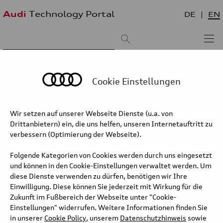
Audi
Technology Portal
DE
EN
Suchergebnis:
Sortieren nach:
neueste zuerst
älteste zuerst
Cookie Einstellungen
Audi Q8 e-tron – Drive and efficiency
Wir setzen auf unserer Webseite Dienste (u.a. von
Drittanbietern) ein, die uns helfen, unseren Internetauftritt zu
Revised rear-axle motor and electric torque vectoring for
verbessern (Optimierung der Webseite).
better dynamics
Folgende Kategorien von Cookies werden durch uns eingesetzt
For the new Audi Q8 e-tron*, the asynchronous motor concept on
und können in den Cookie-Einstellungen verwaltet werden. Um
the rear axle was modified. Instead of 12 coils generating the
diese Dienste verwenden zu dürfen, benötigen wir Ihre
electromagnetic field, there are now 14. The motor consequently
Einwilligung. Diese können Sie jederzeit mit Wirkung für die
generates a stronger magnetic field with similar electricity input,
Zukunft im Fußbereich der Webseite unter "Cookie-
which in turn allows for more torque. If this isn’t needed, the
Einstellungen" widerrufen. Weitere Informationen finden Sie
electric motor requires less energy to generate torque. This
in unserer
Cookie Policy
, unserem
Datenschutzhinweis
sowie