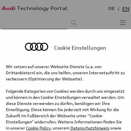
Audi
Technology Portal
DE
EN
Suchergebnis:
Sortieren nach:
neueste zuerst
älteste zuerst
Cookie Einstellungen
Audi Q6 e-tron – Recuperation and
Wir setzen auf unserer Webseite Dienste (u.a. von
brake blending
Drittanbietern) ein, die uns helfen, unseren Internetauftritt zu
verbessern (Optimierung der Webseite).
This technical animation shows the function of brake blending and
recuperation in the Audi Q6 e-tron. Around 95 percent of all
Folgende Kategorien von Cookies werden durch uns eingesetzt
braking processes in everyday driving can be covered by
und können in den Cookie-Einstellungen verwaltet werden. Um
recuperation and thus contribute to the efficeincy and range of the
diese Dienste verwenden zu dürfen, benötigen wir Ihre
vehicle.
Einwilligung. Diese können Sie jederzeit mit Wirkung für die
Zukunft im Fußbereich der Webseite unter "Cookie-
Einstellungen" widerrufen. Weitere Informationen finden Sie
Full text
in unserer
Cookie Policy
, unserem
Datenschutzhinweis
sowie