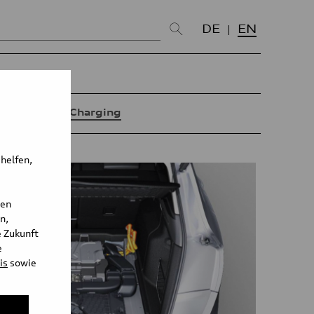
DE
EN
o
Battery/Charging
 helfen,
den
n,
e Zukunft
e
is
sowie