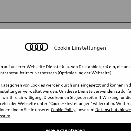
ssis
Body
Mobility for the future
ne technologies
Transmission technologies
Cookie Einstellungen
quattr
n auf unserer Webseite Dienste (u.a. von Drittanbietern) ein, die uns
nternetauftritt zu verbessern (Optimierung der Webseite).
 Kategorien von Cookies werden durch uns eingesetzt und können in 
highly complex system. The
instellungen verwaltet werden. Um diese Dienste verwenden zu dürfe
enges in a number of areas –
 wir Ihre Einwilligung. Diese können Sie jederzeit mit Wirkung für di
least, cost.
reich der Webseite unter "Cookie-Einstellungen" widerrufen. Weiter
onen finden Sie in unserer
Cookie Policy
, unserem
Datenschutzhinwe
essum
.
Full text
Alle akzeptieren