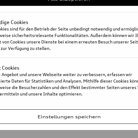
ige Cookies
kies sind für den Betrieb der Seite unbedingt notwendig und ermögl
Audi Q5: the lithium-ion-batte
sweise sicherheitsrelevante Funktionalitäten. Außerdem können wir 
t von Cookies unsere Dienste bei einem erneuten Besuch unserer Sei
 zur Verfügung zu stellen.
k Cookies
 Angebot und unsere Webseite weiter zu verbessern, erfassen wir
Legal
Privacy
Cookie settings
Illustratio
erte Daten für Statistiken und Analysen. Mithilfe dieser Cookies kön
sweise die Besucherzahlen und den Effekt bestimmter Seiten unseres
 ermitteln und unsere Inhalte optimieren.
Einstellungen speichern