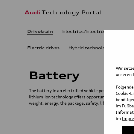
Audi
Technology Portal
Drivetrain
Electrics/Electronics
Cha
Electric drives
Hybrid technologies
Engi
Wir setze
Battery
unseren I
Folgende
The battery in an electrified vehicle powertrain is a 
Cookie-E
lithium-ion technology offers opportunities and chall
benötigen
weight, energy, the package, safety, lifetime and, not 
im Fußbe
Informati
im
Impr