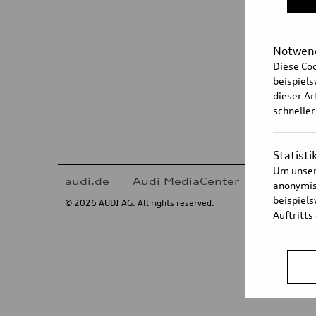
Notwend
Diese Coo
beispiel
dieser Ar
schneller
Statisti
Um unser
audi.de
Audi MediaCenter
Imprint
anonymisi
beispiel
© 2026 AUDI AG. All rights reserved.
Auftritts