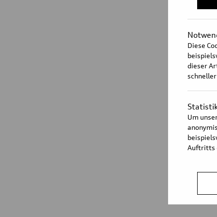
Notwend
Diese Coo
beispiel
dieser Ar
schneller
Statisti
Um unser
anonymisi
beispiel
Auftritts