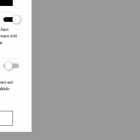
ichen
Ihnen mit
te
nen wir
 Web-