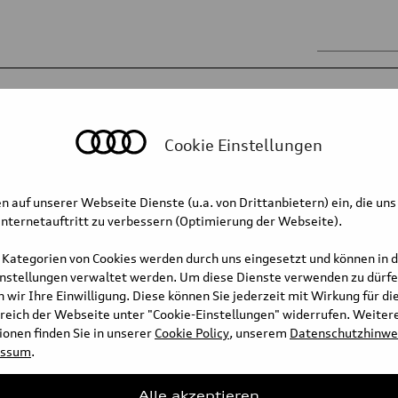
Cookie Einstellungen
n auf unserer Webseite Dienste (u.a. von Drittanbietern) ein, die uns
nternetauftritt zu verbessern (Optimierung der Webseite).
 Kategorien von Cookies werden durch uns eingesetzt und können in 
instellungen verwaltet werden. Um diese Dienste verwenden zu dürfe
 wir Ihre Einwilligung. Diese können Sie jederzeit mit Wirkung für di
Legal
Privacy
Cookie settings
reich der Webseite unter "Cookie-Einstellungen" widerrufen. Weiter
onen finden Sie in unserer
Cookie Policy
, unserem
Datenschutzhinwe
essum
.
Alle akzeptieren