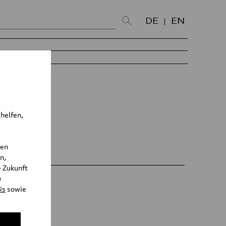
DE
EN
 helfen,
den
n,
e Zukunft
e
is
sowie