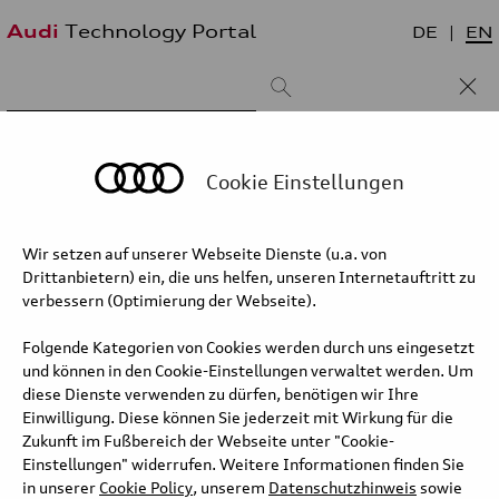
Audi
Technology Portal
DE
EN
Suchergebnis:
Sortieren nach:
neueste zuerst
älteste zuerst
Cookie Einstellungen
Wir setzen auf unserer Webseite Dienste (u.a. von
Kategorie/Unterkategorie
Drittanbietern) ein, die uns helfen, unseren Internetauftritt zu
verbessern (Optimierung der Webseite).
Folgende Kategorien von Cookies werden durch uns eingesetzt
und können in den Cookie-Einstellungen verwaltet werden. Um
diese Dienste verwenden zu dürfen, benötigen wir Ihre
Einwilligung. Diese können Sie jederzeit mit Wirkung für die
Zukunft im Fußbereich der Webseite unter "Cookie-
Einstellungen" widerrufen. Weitere Informationen finden Sie
in unserer
Cookie Policy
, unserem
Datenschutzhinweis
sowie