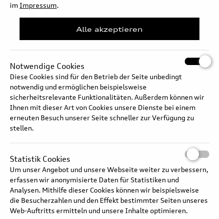
activated via the MMI. It lets the vehicle vary regeneration
im
Impressum
.
automatically.
Alle akzeptieren
Full text
Notwendige Cookies
Diese Cookies sind für den Betrieb der Seite unbedingt
notwendig und ermöglichen beispielsweise
sicherheitsrelevante Funktionalitäten. Außerdem können wir
Ihnen mit dieser Art von Cookies unsere Dienste bei einem
erneuten Besuch unserer Seite schneller zur Verfügung zu
stellen.
Statistik Cookies
Um unser Angebot und unsere Webseite weiter zu verbessern,
erfassen wir anonymisierte Daten für Statistiken und
Analysen. Mithilfe dieser Cookies können wir beispielsweise
Audi RS 5 – Operating strategy and battery management
die Besucherzahlen und den Effekt bestimmter Seiten unseres
Web-Auftritts ermitteln und unsere Inhalte optimieren.