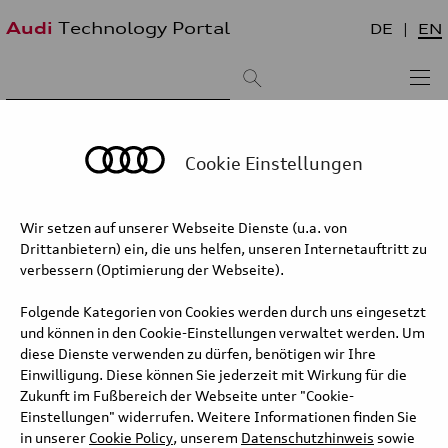
Audi
Technology Portal
DE
EN
Suchergebnis:
Sortieren nach:
neueste zuerst
älteste zuerst
Cookie Einstellungen
Audi RS 5 – Operating strategy and
Wir setzen auf unserer Webseite Dienste (u.a. von
battery management
Drittanbietern) ein, die uns helfen, unseren Internetauftritt zu
verbessern (Optimierung der Webseite).
Intelligent energy recovery: coasting and braking
recouperation
Folgende Kategorien von Cookies werden durch uns eingesetzt
und können in den Cookie-Einstellungen verwaltet werden. Um
The times during which the driver doesn’t have their foot on the
diese Dienste verwenden zu dürfen, benötigen wir Ihre
throttle are of major importance to the plug-in hybrid’s efficiency.
Einwilligung. Diese können Sie jederzeit mit Wirkung für die
Energy recovery (recouperation) is controlled
Zukunft im Fußbereich der Webseite unter "Cookie-
depending on the selected gear in accordance with a pre-defined
Einstellungen" widerrufen. Weitere Informationen finden Sie
deceleration rate. In addition, automatic recouperation can be
in unserer
Cookie Policy
, unserem
Datenschutzhinweis
sowie