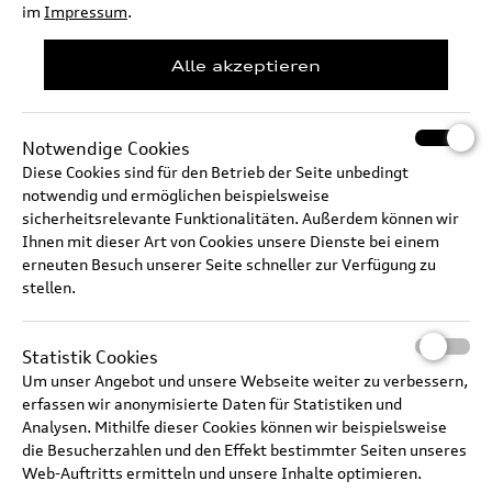
bietet Platz für jede Gelegenheit. Ganz fokussiert auf seine
im
Impressum
.
Passagiere kombiniert der Q7 diese Attribute bis ins letzte Detail.
Alle akzeptieren
Langtext
Notwendige Cookies
Diese Cookies sind für den Betrieb der Seite unbedingt
notwendig und ermöglichen beispielsweise
sicherheitsrelevante Funktionalitäten. Außerdem können wir
Ihnen mit dieser Art von Cookies unsere Dienste bei einem
erneuten Besuch unserer Seite schneller zur Verfügung zu
stellen.
Statistik Cookies
Um unser Angebot und unsere Webseite weiter zu verbessern,
erfassen wir anonymisierte Daten für Statistiken und
Analysen. Mithilfe dieser Cookies können wir beispielsweise
die Besucherzahlen und den Effekt bestimmter Seiten unseres
Audi Q7 – Interieur und beleuchtetes Glasdach
Web-Auftritts ermitteln und unsere Inhalte optimieren.