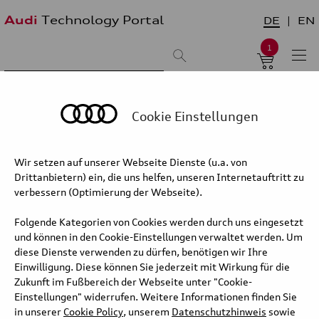
Audi
Technology Portal
DE
EN
1
Suchergebnis:
Sortieren nach:
neueste zuerst
älteste zuerst
Cookie Einstellungen
Audi Q7 – Interieur und beleuchtetes
Wir setzen auf unserer Webseite Dienste (u.a. von
Glasdach
Drittanbietern) ein, die uns helfen, unseren Internetauftritt zu
verbessern (Optimierung der Webseite).
Die Gestaltung des Interieurs folgt einer konsequenten
Fortführung der geometrischen Verbindung von Schalttafel und
Folgende Kategorien von Cookies werden durch uns eingesetzt
Türen und unterstreicht damit den Anspruch an Präzision.
und können in den Cookie-Einstellungen verwaltet werden. Um
Reduzierte Linien und klar definierte Flächen schaffen Ordnung und
diese Dienste verwenden zu dürfen, benötigen wir Ihre
Fokus. Details wie die Luftdüsen treten bewusst in den
Einwilligung. Diese können Sie jederzeit mit Wirkung für die
Hintergrund, stellen jedoch aufgrund ihrer elektrisch-dynamischen
Zukunft im Fußbereich der Webseite unter "Cookie-
Einstellbarkeit über die Benutzeroberfläche ein funktionales
Einstellungen" widerrufen. Weitere Informationen finden Sie
Highlight dar. Der Innenraum überzeugt mit klarer Gestaltung und
in unserer
Cookie Policy
, unserem
Datenschutzhinweis
sowie