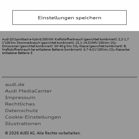
Audi Q3 Sportback - Design und Aeroakustik
Einstellungen speichern
Audi Q3 Sportback e-hybrid 200 kW: Kraftstoffverbrauch (gewichtet kombiniert): 2,2-1,7
l/100 km; Stromverbrauch (gewichtet kombiniert): 15,1-14,0 kWh/100 km; CO₂-
Emissionen (gewichtet kombiniert): 50-40 g/km; CO₂-Klasse (gewichtet kombiniert): B;
Kraftstoffverbrauch bei entladener Batterie (kombiniert): 6,7-6,0 l/100 km; CO₂-Klasse bei
entladener Batterie: E
audi.de
Audi MediaCenter
Impressum
Rechtliches
Datenschutz
Cookie-Einstellungen
Illustrationen
© 2026 AUDI AG. Alle Rechte vorbehalten.