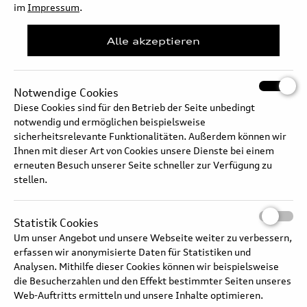
wird eine besonders effiziente Umströmung der Front
im
Impressum
.
gewährleistet. Im Bereich unter dem Singleframe ist der
steuerbare Kühllufteinlass (SKE) verbaut, der dafür sorgt, dass der
Alle akzeptieren
Fahrtwind diese Zone mit geringen Verlusten umströmen kann.
Hier befinden sich auch die Parksensoren. Die Sensorik für die
Fahrerassistenzsysteme ist hinter den vier Ringen installiert.
Notwendige Cookies
Diese Cookies sind für den Betrieb der Seite unbedingt
Langtext
notwendig und ermöglichen beispielsweise
sicherheitsrelevante Funktionalitäten. Außerdem können wir
Ihnen mit dieser Art von Cookies unsere Dienste bei einem
erneuten Besuch unserer Seite schneller zur Verfügung zu
stellen.
Statistik Cookies
Um unser Angebot und unsere Webseite weiter zu verbessern,
erfassen wir anonymisierte Daten für Statistiken und
Analysen. Mithilfe dieser Cookies können wir beispielsweise
die Besucherzahlen und den Effekt bestimmter Seiten unseres
Web-Auftritts ermitteln und unsere Inhalte optimieren.