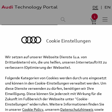
Audi
Technology Portal
DE
EN
1
Suchergebnis:
Sortieren nach:
neueste zuerst
älteste zuerst
Cookie Einstellungen
Audi Q3 Sportback - Design und
Wir setzen auf unserer Webseite Dienste (u.a. von
Aeroakustik
Drittanbietern) ein, die uns helfen, unseren Internetauftritt zu
verbessern (Optimierung der Webseite).
Dynamisches Design
Folgende Kategorien von Cookies werden durch uns eingesetzt
Im Vergleich zum Vorgänger ist das Design des neuen Audi Q3*
und können in den Cookie-Einstellungen verwaltet werden. Um
noch muskulöser und emotionaler. Seine Karosserie definiert sich
diese Dienste verwenden zu dürfen, benötigen wir Ihre
durch die perfekte Kombination aus runden Volumen und präzisen
Einwilligung. Diese können Sie jederzeit mit Wirkung für die
Linien. Der breite Singleframe sitzt hoch und die präzise gefeilten
Zukunft im Fußbereich der Webseite unter "Cookie-
Scheinwerfer erzeugen einen scharfen Blick und sind konsequent in
Einstellungen" widerrufen. Weitere Informationen finden Sie
das Aerodynamikkonzept integriert. Durch die Formensprache
in unserer
Cookie Policy
, unserem
Datenschutzhinweis
sowie