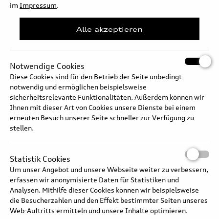
im
Impressum
.
Audi SQ9 – Interieur und
Alle akzeptieren
beleuchtetes Glasdach
Notwendige Cookies
Diese Cookies sind für den Betrieb der Seite unbedingt
Audi S6 e-tron –
notwendig und ermöglichen beispielsweise
Interieurtechnologien
sicherheitsrelevante Funktionalitäten. Außerdem können wir
Ihnen mit dieser Art von Cookies unsere Dienste bei einem
erneuten Besuch unserer Seite schneller zur Verfügung zu
stellen.
Audi Q3 Sportback - Design
und Aeroakustik
Statistik Cookies
Um unser Angebot und unsere Webseite weiter zu verbessern,
erfassen wir anonymisierte Daten für Statistiken und
Analysen. Mithilfe dieser Cookies können wir beispielsweise
Audi Q3 SUV – Interieur und
die Besucherzahlen und den Effekt bestimmter Seiten unseres
Bedienkonzept
Web-Auftritts ermitteln und unsere Inhalte optimieren.