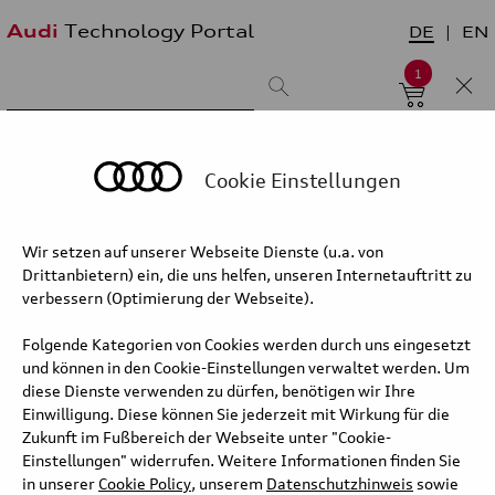
Audi
Technology Portal
DE
EN
1
Suchergebnis:
Sortieren nach:
neueste zuerst
älteste zuerst
Cookie Einstellungen
Wir setzen auf unserer Webseite Dienste (u.a. von
Kategorie/Unterkategorie
Drittanbietern) ein, die uns helfen, unseren Internetauftritt zu
verbessern (Optimierung der Webseite).
Folgende Kategorien von Cookies werden durch uns eingesetzt
und können in den Cookie-Einstellungen verwaltet werden. Um
diese Dienste verwenden zu dürfen, benötigen wir Ihre
Einwilligung. Diese können Sie jederzeit mit Wirkung für die
Audi Q7 – Interieur und
Zukunft im Fußbereich der Webseite unter "Cookie-
beleuchtetes Glasdach
Einstellungen" widerrufen. Weitere Informationen finden Sie
in unserer
Cookie Policy
, unserem
Datenschutzhinweis
sowie