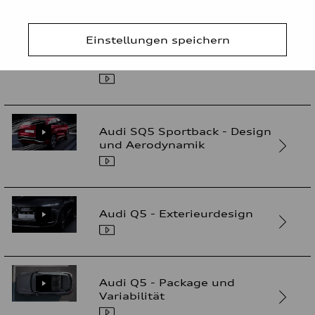
Einstellungen speichern
Audi Q3 SUV –
Exterieurdesign
Audi SQ5 Sportback - Design
und Aerodynamik
Audi Q5 - Exterieurdesign
Audi Q5 - Package und
Variabilität