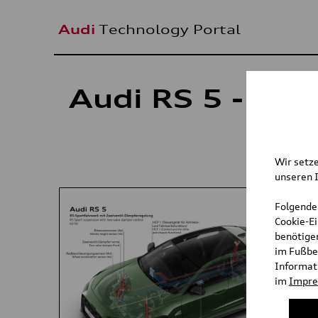
Audi
Technology Portal
Audi RS 5 - Illu
Wir setze
unseren I
Folgende
Cookie-E
benötigen
im Fußbe
Informati
im
Impr