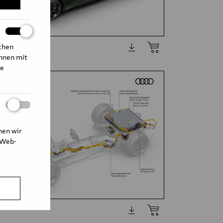
ichen
Ihnen mit
te
nen wir
 Web-