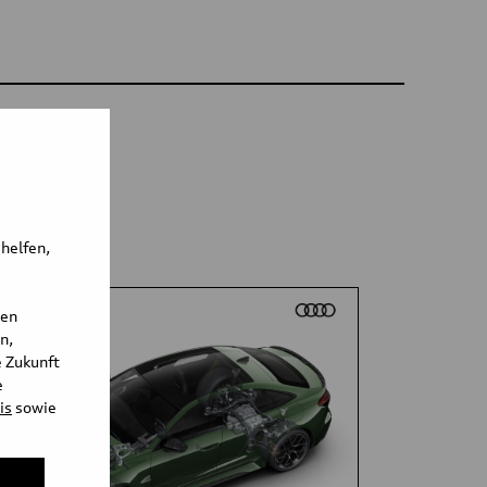
 helfen,
den
n,
e Zukunft
e
is
sowie