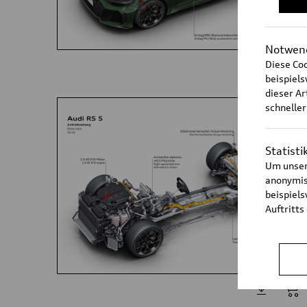
Notwend
Diese Coo
beispiel
dieser Ar
schneller
Statisti
Um unser
anonymisi
beispiel
Auftritts