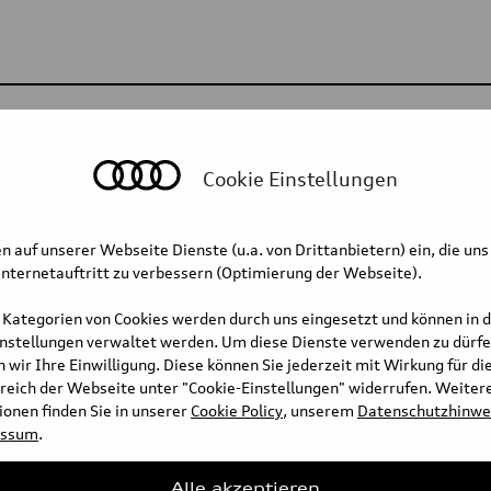
strations
Cookie Einstellungen
n auf unserer Webseite Dienste (u.a. von Drittanbietern) ein, die uns
nternetauftritt zu verbessern (Optimierung der Webseite).
 Kategorien von Cookies werden durch uns eingesetzt und können in 
instellungen verwaltet werden. Um diese Dienste verwenden zu dürfe
 wir Ihre Einwilligung. Diese können Sie jederzeit mit Wirkung für di
reich der Webseite unter "Cookie-Einstellungen" widerrufen. Weiter
onen finden Sie in unserer
Cookie Policy
, unserem
Datenschutzhinwe
essum
.
Alle akzeptieren