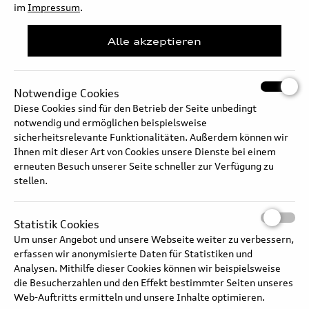
Damit ziehen in die Baureihen A5, A6, Q5, A6 e-tron und Q6 e-tron
im
Impressum
.
neue Features ein.
Alle akzeptieren
Langtext
Notwendige Cookies
Diese Cookies sind für den Betrieb der Seite unbedingt
notwendig und ermöglichen beispielsweise
sicherheitsrelevante Funktionalitäten. Außerdem können wir
Ihnen mit dieser Art von Cookies unsere Dienste bei einem
erneuten Besuch unserer Seite schneller zur Verfügung zu
stellen.
Statistik Cookies
Um unser Angebot und unsere Webseite weiter zu verbessern,
erfassen wir anonymisierte Daten für Statistiken und
Analysen. Mithilfe dieser Cookies können wir beispielsweise
PPE- und PPC-Modelle, Elektronikarchitektur E3 – Hard- und
die Besucherzahlen und den Effekt bestimmter Seiten unseres
Web-Auftritts ermitteln und unsere Inhalte optimieren.
Software-Update