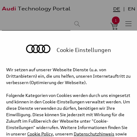
Audi
Technology Portal
DE
EN
1
Suchergebnis:
Sortieren nach:
neueste zuerst
älteste zuerst
Cookie Einstellungen
PPE- und PPC-Modelle,
Wir setzen auf unserer Webseite Dienste (u.a. von
Elektronikarchitektur E3 – Hard- und
Drittanbietern) ein, die uns helfen, unseren Internetauftritt zu
Software-Update
verbessern (Optimierung der Webseite).
Updates für fünf Audi Baureihen: noch mehr Emotionen, Komfort
Folgende Kategorien von Cookies werden durch uns eingesetzt
und Features.
und können in den Cookie-Einstellungen verwaltet werden. Um
diese Dienste verwenden zu dürfen, benötigen wir Ihre
Die Audi Modelle auf Basis der Premium Platform Electric (PPE)
Einwilligung. Diese können Sie jederzeit mit Wirkung für die
und Premium Platform Combustion (PPC) erhalten
Zukunft im Fußbereich der Webseite unter "Cookie-
zum Modelljahreswechsel ein umfassendes Hard- und Software-
Einstellungen" widerrufen. Weitere Informationen finden Sie
Update.
in unserer
Cookie Policy
, unserem
Datenschutzhinweis
sowie