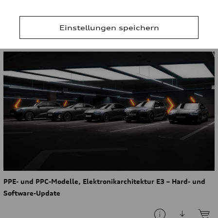
Einstellungen speichern
Audi S5 Limousine TFSI: Kraftstoffverbrauch (kombiniert): 7,8–7,4 l/100 km; CO₂-
Emissionen (kombiniert): 178–169 g/km; CO₂-Klassen: G–F
PPE- und PPC-Modelle, Elektronikarchitektur E3 – Hard- und
Software-Update